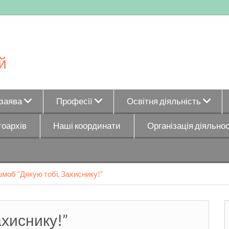
й
_заява
Професії
Освітня діяльність
оархів
Наші координати
Організація діяльнос
моб “Дякую тобі, Захиснику!”
хиснику!”