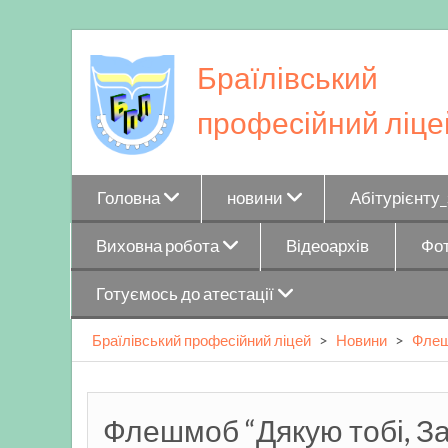
Skip
to
Браїлівський
content
професійний ліце
Головна
новини
Абітурієнту
Виховна робота
Відеоархів
Фот
Готуємось до атестації
Браїлівський професійний ліцей
>
Новини
>
Флеш
Флешмоб “Дякую тобі, За