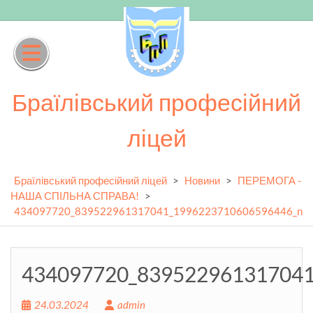
Skip
to
content
Браїлівський професійний
ліцей
Браїлівський професійний ліцей
>
Новини
>
ПЕРЕМОГА -
НАША СПІЛЬНА СПРАВА!
>
434097720_839522961317041_1996223710606596446_n
434097720_83952296131704
24.03.2024
admin