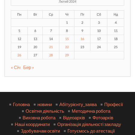
Лютий 2024
Пн
Вт
Ср
Чт
Пт
Сб
Нд
1
2
3
4
5
6
7
8
9
10
11
12
13
14
15
16
17
18
19
20
21
22
23
24
25
26
27
28
29
« Січ
Бер »
Головна
новини
Абітурієнту_заява
Професії
Освітня діяльність
Методична робота
Виховна робота
Відеоархів
Фотоархів
Наші координати
Організація діяльності закладу
Здобувачам освіти
Готуємось до атестації