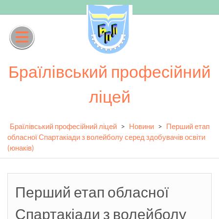
Skip
to
content
Браїлівський професійний
ліцей
Браїлівський професійний ліцей
>
Новини
>
Перший етап
обласної Спартакіади з волейболу серед здобувачів освіти
(юнаків)
Перший етап обласної
Спартакіади з волейболу