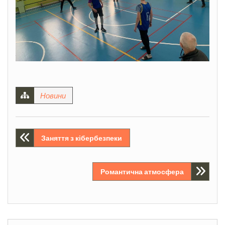
Новини
Навігація
Заняття з кібербезпеки
записів
Романтична атмосфера