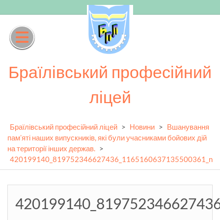
Skip
to
content
Браїлівський професійний
ліцей
Браїлівський професійний ліцей
>
Новини
>
Вшанування
памʼяті наших випускників, які були учасниками бойових дій
на території інших держав.
>
420199140_819752346627436_1165160637135500361_n
420199140_81975234662743