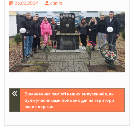
16.02.2024
admin
Навігація
Вшанування памʼяті наших випускників, які
були учасниками бойових дій на території
записів
інших держав.