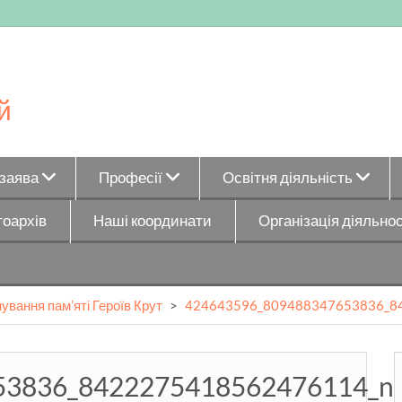
й
_заява
Професії
Освітня діяльність
оархів
Наші координати
Організація діяльнос
ування памʼяті Героїв Крут
>
424643596_809488347653836_8
53836_8422275418562476114_n