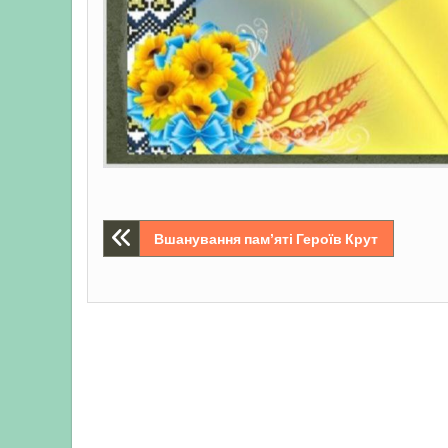
Навігація
Вшанування памʼяті Героїв Крут
записів