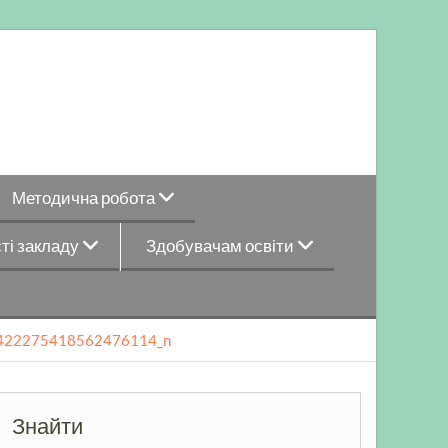
Методична робота
ті закладу
Здобувачам освіти
422275418562476114_n
Знайти