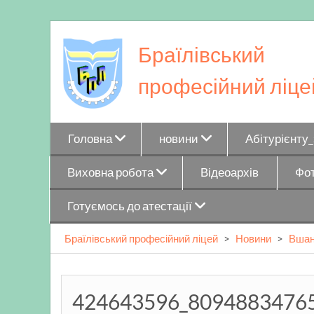
Skip
to
Браїлівський
content
професійний ліце
Головна
новини
Абітурієнту
Виховна робота
Відеоархів
Фот
Готуємось до атестації
Браїлівський професійний ліцей
>
Новини
>
Вшан
424643596_8094883476