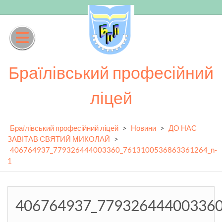
Skip
to
content
Браїлівський професійний
ліцей
Браїлівський професійний ліцей
>
Новини
>
ДО НАС
ЗАВІТАВ СВЯТИЙ МИКОЛАЙ
>
406764937_779326444003360_7613100536863361264_n-
1
406764937_779326444003360