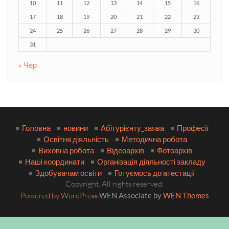
10
11
12
13
14
15
16
17
18
19
20
21
22
23
24
25
26
27
28
29
30
31
« Чер
Головна
новини
Абітурієнту_заява
Професії
Освітня діяльність
Методична робота
Виховна робота
Відеоархів
Фотоархів
Наші координати
Організація діяльності закладу
Здобувачам освіти
Готуємось до атестації
Copyright. All rights reserved.
Powered by WordPress
WEN Associate by
WEN Themes