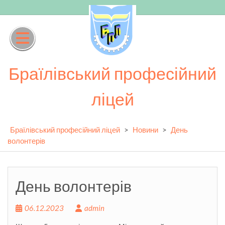
Skip
to
content
Браїлівський професійний
ліцей
Браїлівський професійний ліцей
>
Новини
>
День
волонтерів
День волонтерів
06.12.2023
admin