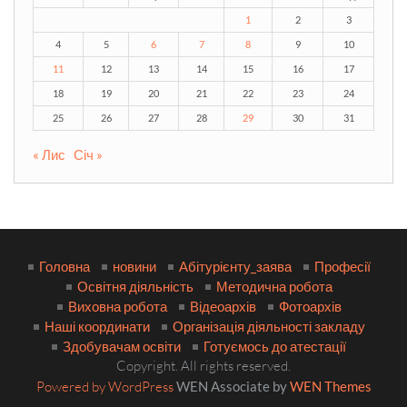
1
2
3
4
5
6
7
8
9
10
11
12
13
14
15
16
17
18
19
20
21
22
23
24
25
26
27
28
29
30
31
« Лис
Січ »
Головна
новини
Абітурієнту_заява
Професії
Освітня діяльність
Методична робота
Виховна робота
Відеоархів
Фотоархів
Наші координати
Організація діяльності закладу
Здобувачам освіти
Готуємось до атестації
Copyright. All rights reserved.
Powered by WordPress
WEN Associate by
WEN Themes