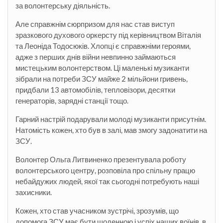
за волонтерську діяльність.
Але справжнім сюрпризом для нас став виступ
зразкового духового оркерсту під керівництвом Віталія
та Леоніда Тодосюків. Хлопці є справжніми героями,
адже з перших днів війни невпинно займаються
мистецьким волонтерством. Ці маленькі музиканти
зібрали на потреби ЗСУ майже 2 мільйони гривень,
придбали 13 автомобілів, тепловізори, десятки
генераторів, зарядні станції тощо.
Гарний настрій подарували молоді музиканти присутнім.
Натомість кожен, хто був в залі, мав змогу задонатити на
ЗСУ.
Волонтер Ольга Литвиненко презентувала роботу
волонтерського центру, розповіла про спільну працю
небайдужих людей, якої так сьогодні потребують наші
захисники.
Кожен, хто став учасником зустрічі, зрозумів, що
допомога ЗСУ має бути щоденною і успіх наших воїнів, в