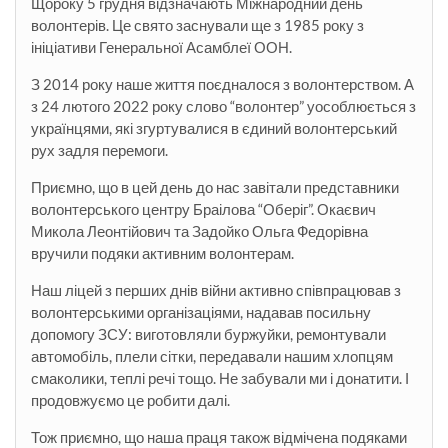
Щороку 5 грудня відзначають Міжнародний день
волонтерів. Це свято заснували ще з 1985 року з
ініціативи Генеральної Асамблеї ООН.
З 2014 року наше життя поєдналося з волонтерством. А
з 24 лютого 2022 року слово “волонтер” уособлюється з
українцями, які згуртувалися в єдиний волонтерський
рух задля перемоги.
Приємно, що в цей день до нас завітали представники
волонтерського центру Браілова “Оберіг”. Окаєвич
Микола
Леонтійович та Задойко Ольга Федорівна
вручили подяки активним волонтерам.
Наш ліцей з перших днів війни активно співпрацював з
волонтерськими організаціями, надавав посильну
допомогу ЗСУ: виготовляли буржуйки, ремонтували
автомобіль, плели сітки, передавали нашим хлопцям
смаколики, теплі речі тощо. Не забували ми і донатити. І
продовжуємо це робити далі.
Тож приємно, що наша праця також відмічена подяками