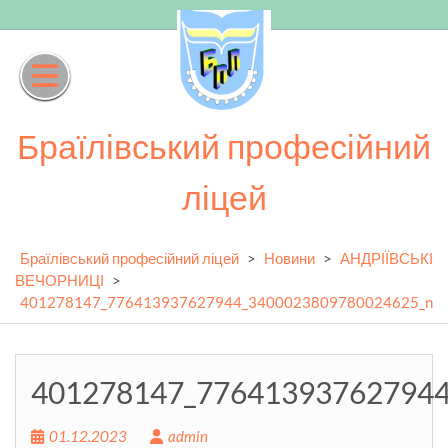
Skip
to
content
Браїлівський професійний
ліцей
Браїлівський професійний ліцей
>
Новини
>
АНДРІЇВСЬКІ
ВЕЧОРНИЦІ
>
401278147_776413937627944_3400023809780024625_n
401278147_77641393762794
01.12.2023
admin