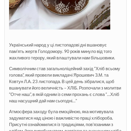
Український народ у ці листопадові дні вшановує
пам’ять жертв Голодомору. 90 років минуло від того
жахливого терору, який влаштували нам більшовики.
Символічним став загальноліцейний захід “Хліб всьому
голова”, який провели викладачі Ярошевич З.М. та
Ковтун Л.А. 23 листопада. В цей день зібралися, щоб
вшанувати його величність – ХЛІБ. Розпочали з молитви
“Отче наш”, в якій одним із семи прохань є слова “…Хліб
наш насущний дай нам сьогодні…”
Атмосфера заходу
була емоційною, яка мотивувала
задуматися над ціною і важливістю праці хлібороба.
Присутні ознайомилися із традиціями, пов’язаними з
хлібом, його виробництвом, вартістю та значенням хліба