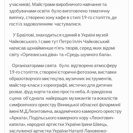
учасників). Майстрами виробничого навчання та
здобувачами освіти було виготовлено тематичну
випічку, створено зону кафе в стилі 19-го століття, де
гості із задоволенням частувалися.
У Браїлові, знаходиться єдиний в Україні музей
Чайковського. І саме тут Петро Ілліч Чайковський
написав щонайменше п’ять творів, серед яких відомі
світу «Орлеанська діва» та «Средь шумного бала».
Організаторами свята було відтворено атмосферу
19-го століття, створені історичні фотозони, виставки
образотворчого мистецтва, музичних інструментів,
майстер-класи з хореографії, містечко для дитячих
розваг, фуд-корти та кіно просто неба. А грандіозна
сцена об’єднала найкращих музикантів та вокалістів
симфонічного оркестру Вінницької обласної філармонії
імені М.Д.Леонтовича, академічного камерного оркестру
«Арката», Подільського камерного хору «Леонтович-
капела», народної артистки України Ірини Швець,
заслуженої артистки України Наталії Лановенко-