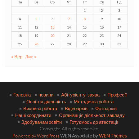
Пн
Вт
Ср
Чт
Пт
Сб
Нд
1
2
3
4
5
6
7
8
9
10
11
12
13
14
15
16
17
18
19
20
21
22
23
24
25
26
27
28
29
30
31
« Вер
Лис »
Головна
новини
Абітурієнту_заява
Професії
Освітня діяльність
Методична робота
Виховна робота
Відеоархів
Фотоархів
Наші координати
Організація діяльності закладу
Здобувачам освіти
Готуємось до атестації
Copyright. All rights reserved.
Powered by WordPress
WEN Associate by
WEN Themes