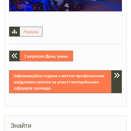
Новини
Навігація
1 вересня-День знань
записів
Інформаційна година з метою профілактики
шкідливих звичок за участі поліцейських
офіцерів громади
Знайти