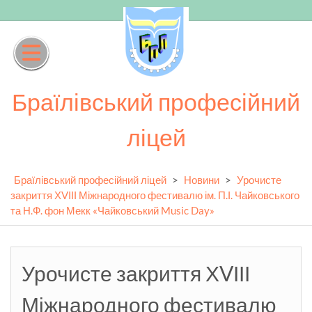
Skip
to
content
Браїлівський професійний
ліцей
Браїлівський професійний ліцей
>
Новини
>
Урочисте
закриття ХVІІІ Міжнародного фестивалю ім. П.І. Чайковського
та Н.Ф. фон Мекк «Чайковський Music Day»
Урочисте закриття ХVІІІ
Міжнародного фестивалю