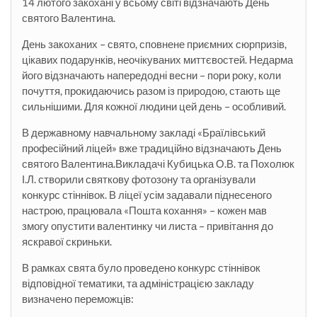
14 лютого закохані у всьому світі відзначають День
святого Валентина.
День закоханих – свято, сповнене приємних сюрпризів,
цікавих подарунків, неочікуваних миттєвостей. Недарма
його відзначають напередодні весни – пори року, коли
почуття, прокидаючись разом із природою, стають ще
сильнішими. Для кожної людини цей день – особливий.
В державному навчальному закладі «Браїлівський
професійний ліцей» вже традиційно відзначають День
святого Валентина.Викладачі Кубицька О.В. та Похолюк
І.Л. створили святкову фотозону та організували
конкурс стіннівок. В ліцеї усім задавали піднесеного
настрою, працювала «Пошта кохання» – кожен мав
змогу опустити валентинку чи листа – привітання до
яскравої скриньки.
В рамках свята було проведено конкурс стіннівок
відповідної тематики, та адміністрацією закладу
визначено переможців: