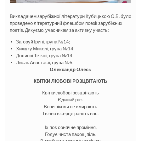
Викладачем зарубіжної літератури Кубицькою О.В. було
проведено літературний флешбом поезії зарубіжних
поетів. Дякуємо, учасникам за активну участь:
Загоруй Ірині, група №14;
Хижуку Миколі, група №14;
Долинні Тетяні, група №14
Лисак Анастасії, група №6.
Олександр Олесь
КВІТКИ ЛЮБОВІ РОЗЦВІТАЮТЬ
Квітки любові розцвітають
Єдиний раз.
Вони ніколи не вмирають
І вічно в серце ранять нас.
Їх поє сонячне проміння,
Годує чиста пахощ піль.
В глибинах серця їх коріння: