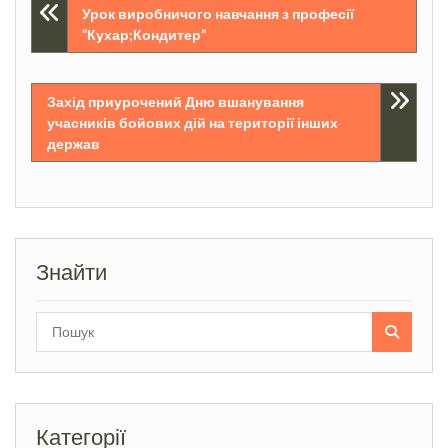
Навігація
Урок виробничого навчання з професії
“Кухар;Кондитер”
записів
Захід приурочений Дню вшанування
учасників бойових дій на території інших
держав
Знайти
Search
for:
Категорії