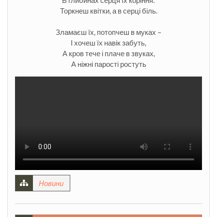
Торкнеш квітки, а в серці біль.
Зламаєш їх, потопчеш в муках –
І хочеш їх навік забуть,
А кров тече і плаче в звуках,
А ніжні парості ростуть
Новини