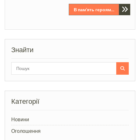
В пам’ять героям…
Знайти
Search
for:
Категорії
Новини
Оголошення