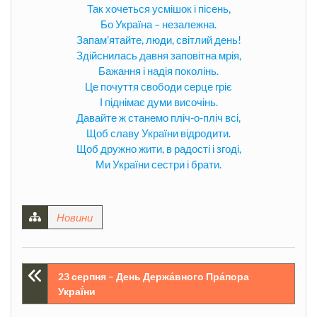
Так хочеться усмішок і пісень,
Бо Україна – незалежна.
Запам’ятайте, люди, світлий день!
Здійснилась давня заповітна мрія,
Бажання і надія поколінь.
Це почуття свободи серце гріє
І піднімає думи височінь.
Давайте ж станемо пліч-о-пліч всі,
Щоб славу України відродити.
Щоб дружно жити, в радості і згоді,
Ми України сестри і брати.
Новини
Навігація
23 серпня – День Держа́вного Пра́пора
Украї́ни
записів