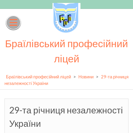
Skip
to
content
Браїлівський професійний
ліцей
Браїлівський професійний ліцей
>
Новини
>
29-та річниця
незалежності України
29-та річниця незалежності
України