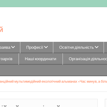
й
_заява
Професії
Освітня діяльність
оархів
Наші координати
Організація діяльнос
анційний мультимедійний екологічний альманах «Час минув, а біл