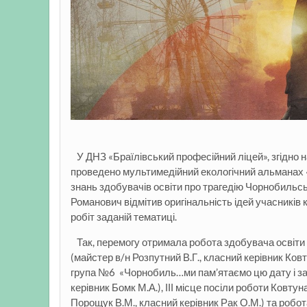
У ДНЗ «Браїлівський професійний ліцей», згідно 
проведено мультимедійний екологічний альманах «
знань здобувачів освіти про трагедію Чорнобильсь
Романович відмітив оригінальність ідей учасників 
робіт заданій тематиці.
Так, перемогу отримала робота здобувача освіти 
(майстер в/н Розпутний В.Г., класний керівник Ковту
група №6 «Чорнобиль…ми пам’ятаємо цю дату і зас
керівник Бомк М.А.), ІІІ місце посіли роботи Ковт
Порощук В.М., класний керівник Рак О.М.) та роб