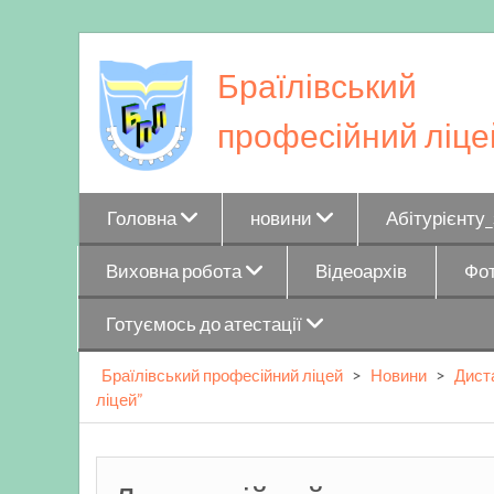
Skip
to
Браїлівський
content
професійний ліце
Головна
новини
Абітурієнту
Виховна робота
Відеоархів
Фот
Готуємось до атестації
Браїлівський професійний ліцей
>
Новини
>
Дист
ліцей”