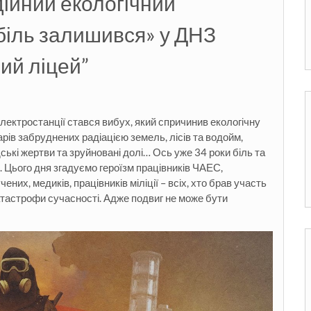
ійний екологічний
біль залишився» у ДНЗ
ий ліцей”
лектростанції стався вибух, який спричинив екологічну
ів забруднених радіацією земель, лісів та водойм,
ські жертви та зруйновані долі… Ось уже 34 роки біль та
 Цього дня згадуємо героїзм працівників ЧАЕС,
них, медиків, працівників міліції – всіх, хто брав участь
 катастрофи сучасності. Адже подвиг не може бути