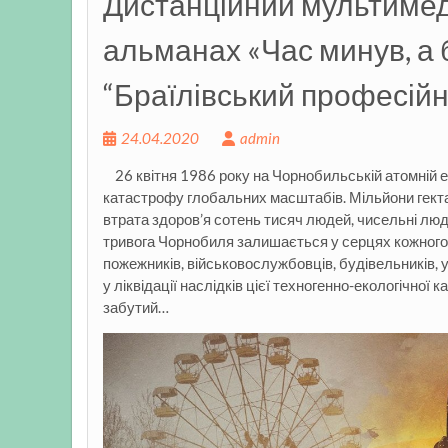
Дистанційний мультимед
альманах «Час минув, а 
“Браїлівський професійн
24.04.2020
admin
26 квітня 1986 року на Чорнобильській атомній е
катастрофу глобальних масштабів. Мільйони гектар
втрата здоров’я сотень тисяч людей, чисельні люд
тривога Чорнобиля залишається у серцях кожного.
пожежників, військовослужбовців, будівельників, уче
у ліквідації наслідків цієї техногенно-екологічної
забутий…