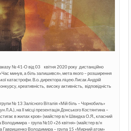
наказу № 41-О від 03 квітня 2020 року дистанційно
Час минув, а біль залишився», мета якого – розширення
кої катастрофи. В.о. директора ліцею Лисак Андрій
конкурсу, креативність, високу активність, відповідність
групи № 13 Залісного Віталія «Мій біль – Чорнобиль»
н Л.А.), на ІІ місці презентація Донського Костянтина –
тигає в жилах кров» (майстер в/н Швидка О.Я., класний
уна Володимира – група №10 «26 квітня» (майстер в/н
ота Гавришенко Володимира – група 15 «Мирний атом»