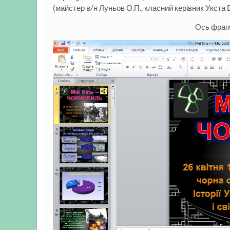
(майстер в/н Луньов О.П., класний керівник Укста 
Ось фрагм