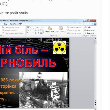
В.Ю.)
енти робіт учнів.