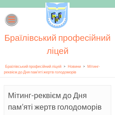
Skip
to
content
Браїлівський професійний
ліцей
Браїлівський професійний ліцей
>
Новини
>
Мітинг-
реквієм до Дня пам’яті жертв голодоморів
Мітинг-реквієм до Дня
пам’яті жертв голодоморів