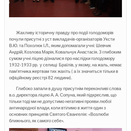
Жахливу історичну правду про події голодоморів
почули присутні з уст викладачів-організаторів Уксти
В.Ю. та Похолюк І.Л., яким допомагали учні: Шевчик
Андрій, Козлова Марія, Ковальчук Анастасія. З глибоким
сумом учні ліцею дізналися про наслідки голодомору
1932-1933 рр. у селищі Браїлів, у якому, на жаль, немає
пам’ятника жертвам тих жахіть ( а їх значиться тільки в
офіційному реєстрі 82 людини).
Глибоко запали в душу присутнім переконливі слова
в.о. директора ліцею А. А. Сопуна, який підкреслив, що
тільки тоді ми не допустимо негативні прояви любої
антинародної влади, коли втілимо в життя один з
основних принципів Святого Євангелія: «Возлюби
ближнього, як самого себе».