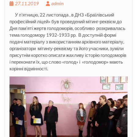
27.11.2019
admin
У п’ятницю, 22 листопада , в ДНЗ «Браїлівський
професійний ліцей» був проведений мітинг-реквієм до
Дня пам’яті жертв голодоморів, особливо розкривалась
тема голодомору 1932-1933 рр. В доступній формі
подачі матеріалу з використанням архівного матеріалу,
організатори мітингу-реквієму та його учасники, зуміли
присутнім коротко описати жахливу історію голодоморів
і переконати їх, що слово «голод» і «голодомор» мають
корінні відмінності.