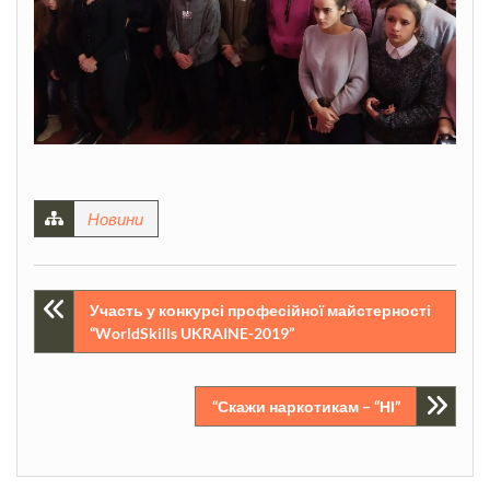
Новини
Навігація
Участь у конкурсі професійної майстерності
“WorldSkills UKRAINE-2019”
записів
“Скажи наркотикам – “НІ”