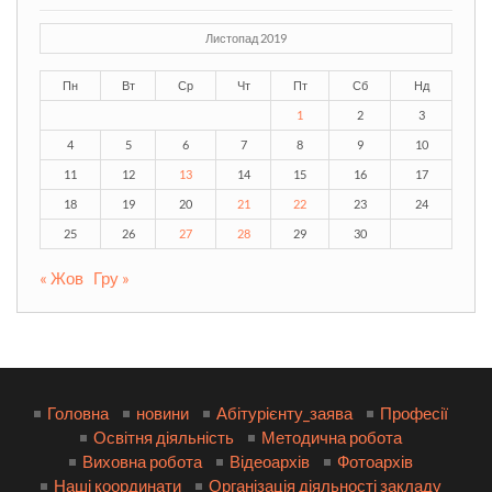
Листопад 2019
Пн
Вт
Ср
Чт
Пт
Сб
Нд
1
2
3
4
5
6
7
8
9
10
11
12
13
14
15
16
17
18
19
20
21
22
23
24
25
26
27
28
29
30
« Жов
Гру »
Головна
новини
Абітурієнту_заява
Професії
Освітня діяльність
Методична робота
Виховна робота
Відеоархів
Фотоархів
Наші координати
Організація діяльності закладу